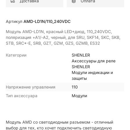
Доставка
Оплата
Артикул
AMD-LD1N/110_240VDC
Модуль AMD-LD1N, красный LED+диод, 110_240VDC,
поляризация +А1/-А2, черный, для SRU, SKF14, SKC, SKB,
STB, SRC*-E, SRB, GZT, GZM, GZS, GZMB, ES32
Категории
SHENLER
Аксессуары для реле
SHENLER
Модули индикации и
защиты
Напряжение управления
110
Тип аксессуара
Модули
Модуль AMD со светодиодным разъемом - отличный
выбор для тех, кто хочет подключить светодиодную