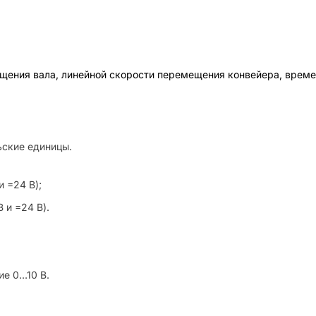
щения вала, линейной скорости перемещения конвейера, време
ьские единицы.
и =24 В);
 и =24 В).
ие 0…10 В.