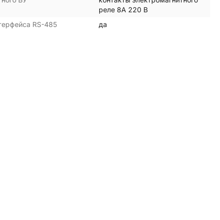
реле 8А 220 В
терфейса RS-485
да