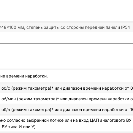
48×100 мм, степень защиты со стороны передней панели IP54
ние времени наработки.
об/с (режим тахометра)* или диапазон времени наработки от 0 
 об/мин (режим тахометра)* или диапазон времени наработки от
об/ч (режим тахометра)* или диапазон времени наработки от 1
ено согласно выбранной логике или на вход ЦАП аналогового В
ВУ типа И или У)