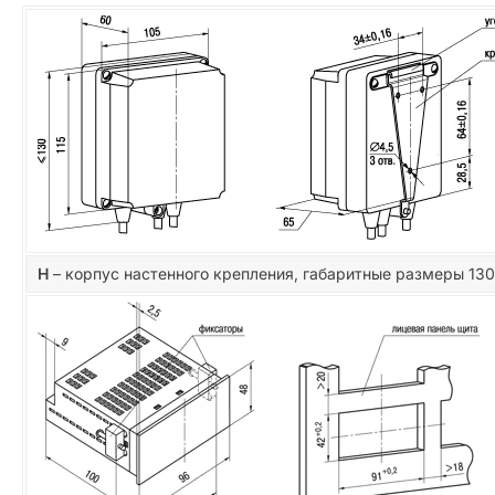
Н
– корпус настенного крепления, габаритные размеры 13