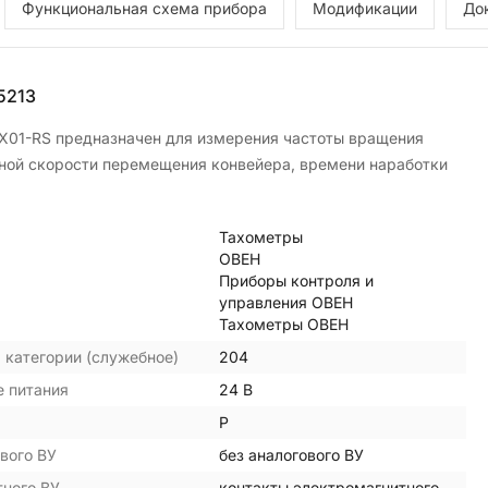
Функциональная схема прибора
Модификации
До
5213
Х01-RS предназначен для измерения частоты вращения
йной скорости перемещения конвейера, времени наработки
Тахометры
ОВЕН
Приборы контроля и
управления ОВЕН
Тахометры ОВЕН
 категории (служебное)
204
 питания
24 В
Р
вого ВУ
без аналогового ВУ
тного ВУ
контакты электромагнитного