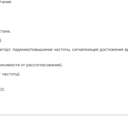
тания.
тана.
).
атор): падение/повышение частоты, сигнализация достижения вр
висимости от рассогласования).
 частоты).
II.