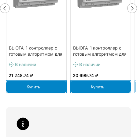
ВЬЮГА-1 контроллер с
ВЬЮГА-1 контроллер с
готовым алгоритмом для
готовым алгоритмом для
управления
управления
В наличии
В наличии
одноконтурным
одноконтурным
чиллером ОВЕН
чиллером ОВЕН
21 248.74 ₽
20 699.74 ₽
ВЬЮГА-1.230
ВЬЮГА-1.24
Купить
Купить