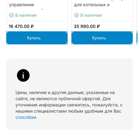
управления
для котельных и
вентиляционной
тепловых пунктов с
В наличии
В наличии
установкой ОВЕН ВПУ43-
готовой визуализацией
24.01
ОВЕН СПОТ-10.Т
16 470.00 ₽
35 990.00 ₽
Купить
Купить
Цены, наличие и другие данные, указанные на
сайте, не являются публичной офертой. Для
уточнения информации свяжитесь, пожалуйста, с
нашими специалистами любым удобным для Вас
способом