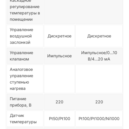
Каскадное
регулирование
температуры в
помещении
Управление
воздушной
Дискретное
Дискретное
заслонкой
Управление
Импульсное/0…10
Импульсное
клапаном
В/4…20 мА
Аналоговое
управление
ступенью
нагрева
Питание
220
220
прибора, В
Датчик
Pt50/Pt100
Pt100/Pt1000/Ni1000
P
температуры