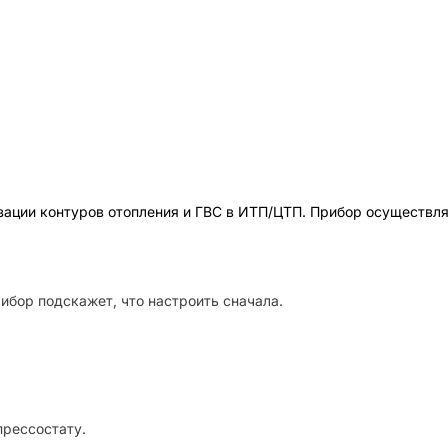
изации контуров отопления и ГВС в ИТП/ЦТП. Прибор осуществ
ибор подскажет, что настроить сначала.
прессостату.