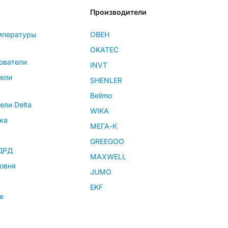
Производители
мпературы
ОВЕН
OKATEC
ователи
INVT
тели
SHENLER
Belimo
ели Delta
WIKA
ка
МЕГА-К
GREEGOO
 ДРД
MAXWELL
овня
JUMO
EKF
е