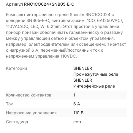
Артикул
RNC1CO024+SNB05-E-C
Комплект интерфейсного реле Shenler RNC1CO024 с
колодкой SNB05-E-C, винтовой зажим, 1CO, 6A(250VAC),
110VAC/DC, LED, W=6.2mm. Этот простой в управлении
прибор призван обеспечивать гальваническую развязку
между управляющей сетью и объектом управления,
например, электродвигателем или освещением. 1 контакт
с нагрузкой 6 А, переменный/постоянный ток с
напряжением управления 110VDC.
Категории
SHENLER
Промежуточные реле
SHENLER
Интерфейсные реле
Количество контактов
1
Ток
6 А
Напряжение управления
110 В
Светодиод
есть