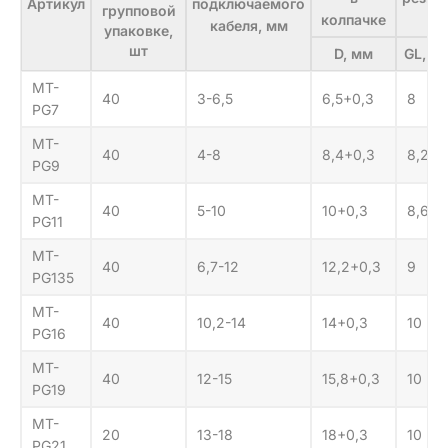
Артикул
подключаемого
групповой
колпачке
кабеля, мм
упаковке,
шт
D, мм
GL, м
MT-
40
3-6,5
6,5+0,3
8
PG7
MT-
40
4-8
8,4+0,3
8,2
PG9
MT-
40
5-10
10+0,3
8,6
PG11
MT-
40
6,7-12
12,2+0,3
9
PG135
MT-
40
10,2-14
14+0,3
10
PG16
MT-
40
12-15
15,8+0,3
10
PG19
MT-
20
13-18
18+0,3
10
PG21