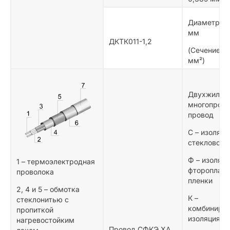
Диаметр жи
мм
ДКТК011-1,2
(Сечение жи
мм²)
Двухжильн
многопров
провод
С – изоляци
стекловоло
Ф – изоляци
1 – термоэлектродная
фторопласт
проволока
пленки
2, 4 и 5 – обмотка
К –
стеклонитью с
комбиниро
пропиткой
изоляция и
нагревостойким
Провод СФКЭ ХА