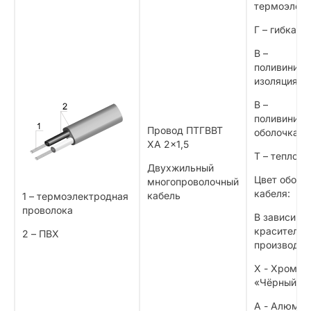
термоэлек
Г – гибкая 
В –
поливинилх
изоляция
В –
поливинилх
Провод ПТГВВТ
оболочка
ХА 2×1,5
Т – теплост
Двухжильный
Цвет оболо
многопроволочный
кабеля:
кабель
1 – термоэлектродная
проволока
В зависимо
красителя 
2 – ПВХ
производст
Х - Хромел
«Чёрный» +
А - Алюмел