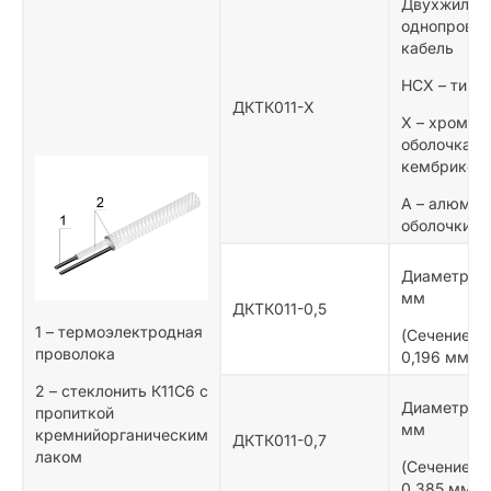
Двухжильн
однопрово
кабель
НСХ – тип К
ДКТК011-Х
Х – хромел
оболочка с
кембриком
А – алюмел
оболочки» 
Диаметр жи
мм
ДКТК011-0,5
1 – термоэлектродная
(Сечение ж
проволока
0,196 мм²)
2 – cтеклонить К11С6 с
Диаметр жи
пропиткой
мм
кремнийорганическим
ДКТК011-0,7
лаком
(Сечение ж
0,385 мм²)