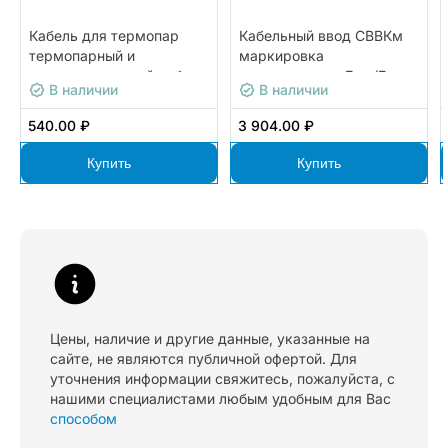
Кабель для термопар
Кабельный ввод СВВКм
термопарный и
маркировка
компенсационный кабель
взрывозащиты Ex e/Ex
В наличии
В наличии
типа НН(N) ОВЕН
d/Ex nR/Ex ta ОВЕН
ПРОВОД ПТГВВТ НН
СВВКМ-Н-20 М20Х1,5
540.00 ₽
3 904.00 ₽
2Х1,5
Купить
Купить
Цены, наличие и другие данные, указанные на
сайте, не являются публичной офертой. Для
уточнения информации свяжитесь, пожалуйста, с
нашими специалистами любым удобным для Вас
способом