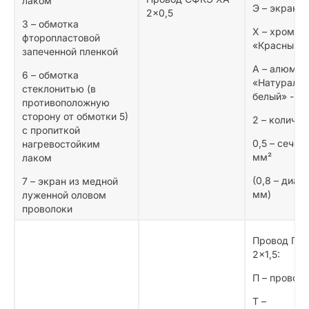
лаком
Э – экрани
2×0,5
3 – обмотка
Х – хромел
фторопластовой
«Красный» 
запеченной пленкой
А – алюмел
6 – обмотка
«Натуральн
стеклонитью (в
белый» -
противоположную
сторону от обмотки 5)
2 – количес
с пропиткой
0,5 – сечен
нагревостойким
мм²
лаком
(0,8 – диа
7 – экран из медной
мм)
луженной оловом
проволоки
Провод ПТ
2×1,5:
П – провод
Т –