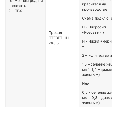
термоэлектродная
красителя на
проволока
производстве
2 – ПВХ
Схема подключени
Н - Нихросил
«Розовый» +
Провод
ПТГВВТ НН
Н - Нисил «Чёрный
2×0,5
–
2 – количество жил
1,5 – сечение жилы
мм² (1,4 – диаметр
жилы мм)
Или
0,5 – сечение жилы
мм² (0,8 – диаметр
жилы мм)