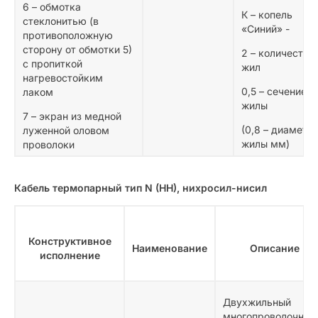
6 – обмотка
К – копель
стеклонитью (в
«Синий» -
противоположную
сторону от обмотки 5)
2 – количество
с пропиткой
жил
нагревостойким
0,5 – сечение
лаком
жилы
7 – экран из медной
(0,8 – диаметр
луженной оловом
жилы мм)
проволоки
Кабель термопарный тип N (HH), нихросил-нисил
Конструктивное
Наименование
Описание
исполнение
Двухжильный
многопроволочный