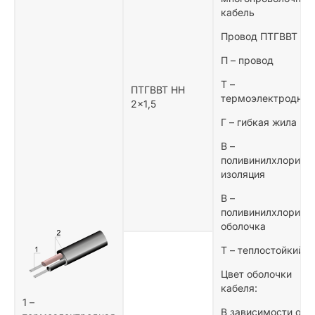
кабель
Провод ПТГВВТ НН
П – провод
Т –
ПТГВВТ НН
термоэлектродный
2×1,5
Г – гибкая жила
В –
поливинилхлоридн
изоляция
В –
поливинилхлоридн
оболочка
Т – теплостойкий
Цвет оболочки
кабеля:
1 –
В зависимости от