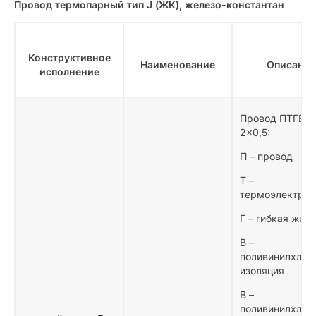
Провод термопарный тип J (ЖК), железо-константан
Конструктивное
Наименование
Описание
исполнение
Провод ПТГВВ
2×0,5:
П – провод
Т –
термоэлектро
Г – гибкая жила
В –
поливинилхлор
изоляция
В –
поливинилхлор