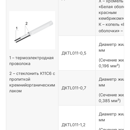
Х – хромель
«Белая оболочк
красным
кембриком» +
К – копель «Без
оболочки» –
Диаметр жилы:
мм
ДКТL011-0,5
1 – термоэлектродная
(Сечение жилы:
проволока
0,196 мм²)
2 – cтеклонить К11С6 с
пропиткой
Диаметр жилы:
кремнийорганическим
мм
ДКТL011-0,7
лаком
(Сечение жилы:
0,385 мм²)
Диаметр жилы: 
мм
ДКТL011-1,2
(Сечение жилы: