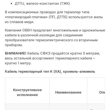
ДТПJ, железо-константан (ТЖК)
В компенсационных проводах для термопар типа
«платинородий-платина» (ПП, ДТПS) используются жилы
из сплавов меди.
Компания ОВЕН предлагает многожильные и одножильные
кабели в различной изоляции для соединения
преобразователя термоэлектрического со вторичным
прибором.
ВНИМАНИЕ!
Кабель СФКЭ продаётся кратно 5 метрам,
весь остальной ассортимент термопарного кабеля –
кратно 1 метру.
Кабель термопарный тип К (ХА), хромель-алюмель
Конструктивное
Наименование
Описа
исполнение