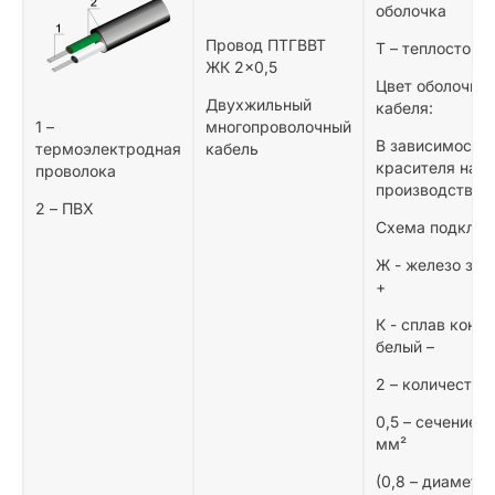
оболочка
Провод ПТГВВТ
Т – теплостойк
ЖК 2×0,5
Цвет оболочки
Двухжильный
кабеля:
1 –
многопроволочный
В зависимости 
термоэлектродная
кабель
красителя на
проволока
производстве
2 – ПВХ
Схема подключ
Ж - железо зел
+
К - сплав конс
белый –
2 – количество
0,5 – сечение 
мм²
(0,8 – диаметр