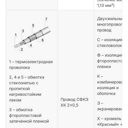
1,13 мм²)
Двухжильный
многопроволоч
провод
С – изоляция из
стекловолокна
Ф – изоляция и
фторопластово
1 – термоэлектродная
пленки
проволока
К –
2, 4 и 5 – обмотка
комбинированн
стеклонитью с
изоляция и
пропиткой
оболочка
нагревостойким
Провод СФКЭ
лаком
Э –
ХК 2×0,5
экранированны
3 – обмотка
фторопластовой
Х – хромель
запеченной пленкой
«Красный» +