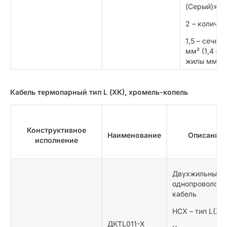
(Серый)» –
2 – количес
1,5 – сечен
мм² (1,4 – 
жилы мм)
Кабель термопарный тип L (ХK), хромель-копель
Конструктивное
Наименование
Описание
исполнение
Двухжильный
однопроволочн
кабель
НСХ – тип L(ХК
ДКТL011-Х