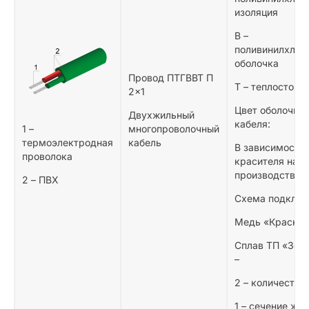
изоляция
В –
поливинилхлор
оболочка
Провод ПТГВВТ П
Т – теплостойк
2×1
Цвет оболочки
Двухжильный
кабеля:
1 –
многопроволочный
термоэлектродная
кабель
В зависимости 
проволока
красителя на
производстве
2 – ПВХ
Схема подключ
Медь «Красный
Сплав ТП «Зел
–
2 – количество
1 – сечение жи