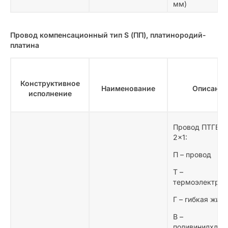
мм)
Провод компенсационный тип S (ПП), платинородий-
платина
Конструктивное
Наименование
Описание
исполнение
Провод ПТГВВТ
2×1:
П – провод
Т –
термоэлектро
Г – гибкая жила
В –
поливинилхлор