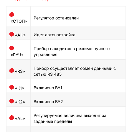
Регулятор остановлен
«СТОП»
Идет автонастройка
«АН»
Прибор находится в режиме ручного
управления
«РУЧ»
Прибор осуществляет обмен данными с
«RS»
сетью RS 485
Включено ВУ1
«К1»
Включено ВУ2
«К2»
Регулируемая величина выходит за
«AL»
заданные пределы