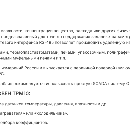
 влажности, концентрации вещества, расхода или других физич
, предназначенный для точного поддержания заданных парамет
етевого интерфейса RS-485 позволяет производить удаленную н
рами, термопластавтоматами, печами, упаковочным, полиграф
рными муфельными печами и т.п.
 измерений России и выпускается с первичной поверкой (вклю
РС.
 таблиц рекомендуется использовать простую SCADA систему O
ОВЕН ТРМ10:
а датчиков температуры, давления, влажности и др.
агревателя» или «холодильника».
подбора коэффициентов.