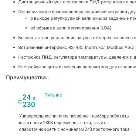
Дистанционный пуск и остановка ПИД-регулятора с по
Сигнализация о возникновении аварийной ситуации дву
о выходе регулируемой величины за заданные пр
об обрыве в цепи регулирования (LBA).
Бесконтактное управление нагрузкой через внешнее т
Встроенный интерфейс RS-485 (протокол Modbus ASCII
Настройка ПИД-регулятора температуры, давления и др
Настройки защиты изменения параметров для огранич
Преимущества:
Питание
Универсальное питание позволяет прибору работать
как от сети 230В переменного тока, так и от
слаботочной сети с номиналом 24В постоянного тока.