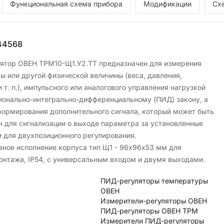
Функциональная схема прибора
Модификации
Сх
44568
ятор ОВЕН ТРМ10-Щ1.У2.ТТ предназначен для измерения
ы или другой физической величины (веса, давления,
 т. п.), импульсного или аналогового управления нагрузкой
ионально-интегрально-дифференциальному (ПИД) закону, а
формирования дополнительного сигнала, который может быть
н для сигнализации о выходе параметра за установленные
и для двухпозиционного регулирования.
вное исполнение корпуса тип Щ1 - 96х96х53 мм для
онтажа, IP54, с универсальным входом и двумя выходами.
ПИД-регуляторы температуры
ОВЕН
Измерители-регуляторы ОВЕН
ПИД-регуляторы ОВЕН ТРМ
Измерители ПИД-регуляторы