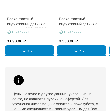
Бесконтактный
Бесконтактный
индуктивный датчик с
индуктивный датчик с
разъемом М12 KIPPRIBOR
кабельным выводом
В наличии
В наличии
LA18-80.5P1.U1.E
KIPPRIBOR LA08M-
45.8P1.U1.K
3 098.80 ₽
9 333.00 ₽
Купить
Купить
Цены, наличие и другие данные, указанные на
сайте, не являются публичной офертой. Для
уточнения информации свяжитесь, пожалуйста, с
нашими специалистами любым удобным для Вас