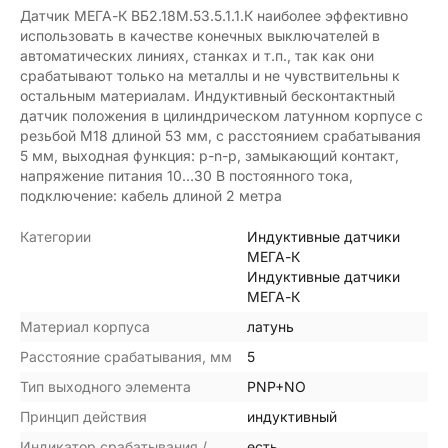
Датчик МЕГА-К ВБ2.18М.53.5.1.1.К наиболее эффективно
использовать в качестве конечных выключателей в
автоматических линиях, станках и т.п., так как они
срабатывают только на металлы и не чувствительны к
остальным материалам. Индуктивный бесконтактный
датчик положения в цилиндрическом латунном корпусе с
резьбой М18 длиной 53 мм, с расстоянием срабатывания
5 мм, выходная функция: p-n-p, замыкающий контакт,
напряжение питания 10…30 В постоянного тока,
подключение: кабель длиной 2 метра
Категории
Индуктивные датчики
МЕГА-К
Индуктивные датчики
МЕГА-К
Материал корпуса
латунь
Расстояние срабатывания, мм
5
Тип выходного элемента
PNP+NO
Принцип действия
индуктивный
Индикатор срабатывания /
есть