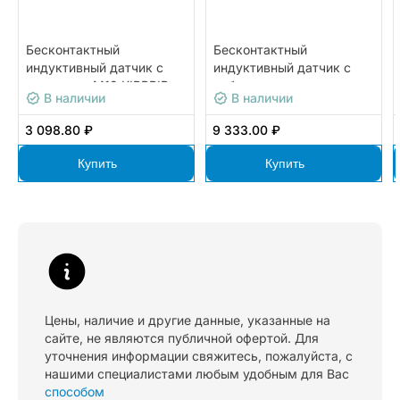
Бесконтактный
Бесконтактный
индуктивный датчик с
индуктивный датчик с
разъемом М12 KIPPRIBOR
кабельным выводом
В наличии
В наличии
LA18-80.5P1.U1.E
KIPPRIBOR LA08M-
45.8P1.U1.K
3 098.80 ₽
9 333.00 ₽
Купить
Купить
Цены, наличие и другие данные, указанные на
сайте, не являются публичной офертой. Для
уточнения информации свяжитесь, пожалуйста, с
нашими специалистами любым удобным для Вас
способом