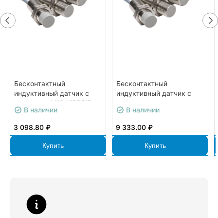
Бесконтактный
Бесконтактный
индуктивный датчик с
индуктивный датчик с
разъемом М12 KIPPRIBOR
кабельным выводом
В наличии
В наличии
LA18-80.5P1.U1.E
KIPPRIBOR LA08M-
45.8P1.U1.K
3 098.80 ₽
9 333.00 ₽
Купить
Купить