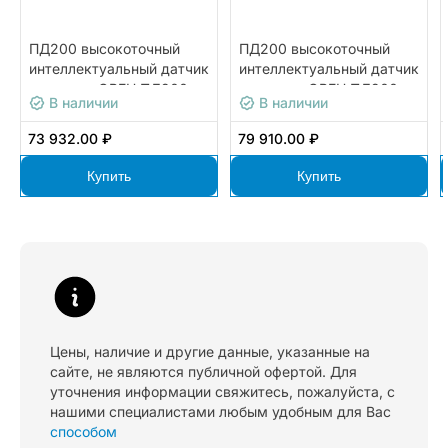
ПД200 высокоточный
ПД200 высокоточный
интеллектуальный датчик
интеллектуальный датчик
давления ОВЕН ПД200-
давления ОВЕН ПД200-
В наличии
В наличии
ДД0,04-155-0,25-2-Н
ДД2,0-155-0,1-2-Н
73 932.00 ₽
79 910.00 ₽
Купить
Купить
Цены, наличие и другие данные, указанные на
сайте, не являются публичной офертой. Для
уточнения информации свяжитесь, пожалуйста, с
нашими специалистами любым удобным для Вас
способом