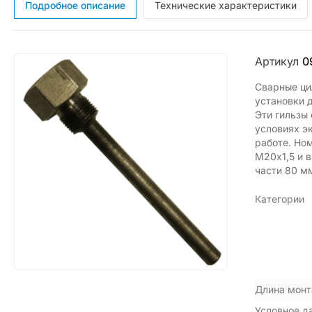
Подробное описание
Технические характеристики
Артикул
0
Сварные ци
установки 
Эти гильзы
условиях э
работе. Но
М20х1,5 и 
части 80 м
Категории
Длина монт
Условное д