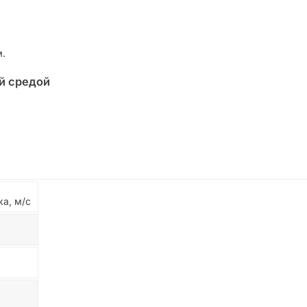
м.
й средой
а, м/с