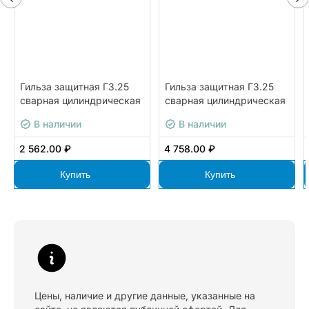
Гильза защитная ГЗ.25
Гильза защитная ГЗ.25
сварная цилиндрическая
сварная цилиндрическая
для датчиков
для датчиков
В наличии
В наличии
температуры диаметром
температуры диаметром
10 мм ОВЕН
10 мм ОВЕН
2 562.00 ₽
4 758.00 ₽
ГЗ.25.С.10.Н.1.1.400
ГЗ.25.С.10.Б.6.10.1000
Купить
Купить
Цены, наличие и другие данные, указанные на