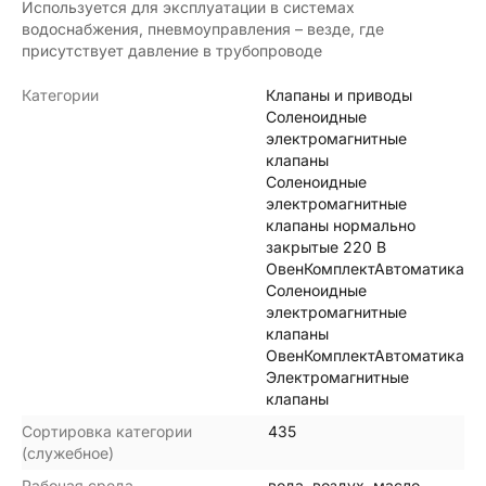
Используется для эксплуатации в системах
водоснабжения, пневмоуправления – везде, где
присутствует давление в трубопроводе
Категории
Клапаны и приводы
Соленоидные
электромагнитные
клапаны
Соленоидные
электромагнитные
клапаны нормально
закрытые 220 В
ОвенКомплектАвтоматика
Соленоидные
электромагнитные
клапаны
ОвенКомплектАвтоматика
Электромагнитные
клапаны
Сортировка категории
435
(служебное)
Рабочая среда
вода, воздух, масло