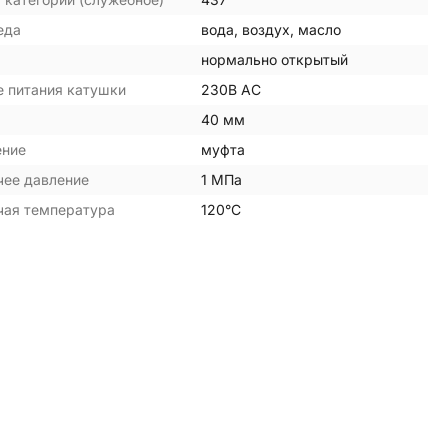
еда
вода, воздух, масло
нормально открытый
 питания катушки
230В АС
40 мм
ение
муфта
чее давление
1 МПа
чая температура
120°С