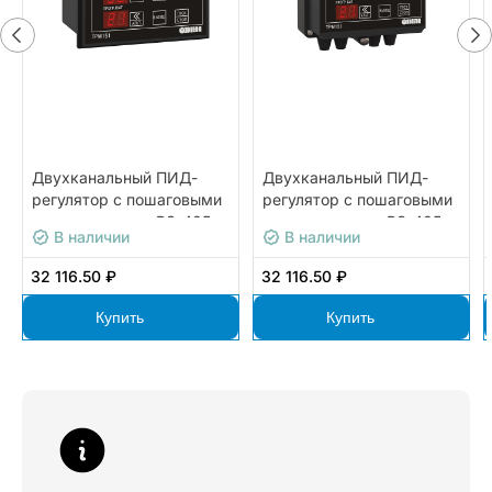
Двухканальный ПИД-
Двухканальный ПИД-
регулятор с пошаговыми
регулятор с пошаговыми
программами и RS-485
программами и RS-485
В наличии
В наличии
ОВЕН ТРМ151-Щ1.ИТ.05
ОВЕН ТРМ151-Н.КК.06
32 116.50 ₽
32 116.50 ₽
Купить
Купить