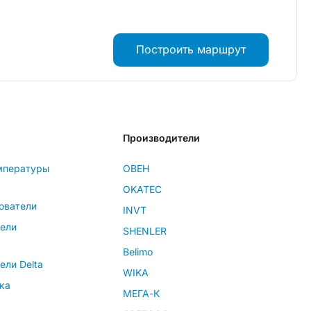
Построить маршрут
Производители
мпературы
ОВЕН
OKATEC
ователи
INVT
тели
SHENLER
Belimo
ели Delta
WIKA
ка
МЕГА-К