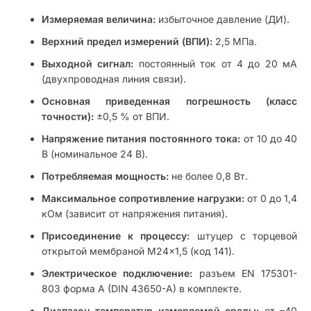
Измеряемая величина:
избыточное давление (ДИ).
Верхний предел измерений (ВПИ):
2,5 МПа.
Выходной сигнал:
постоянный ток от 4 до 20 мА
(двухпроводная линия связи).
Основная приведенная погрешность (класс
точности):
±0,5 % от ВПИ.
Напряжение питания постоянного тока:
от 10 до 40
В (номинальное 24 В).
Потребляемая мощность:
не более 0,8 Вт.
Максимальное сопротивление нагрузки:
от 0 до 1,4
кОм (зависит от напряжения питания).
Присоединение к процессу:
штуцер с торцевой
открытой мембраной M24×1,5 (код 141).
Электрическое подключение:
разъем EN 175301-
803 форма A (DIN 43650-A) в комплекте.
Диапазон температур измеряемой среды:
от –40