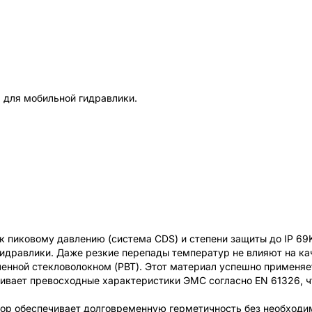
 для мобильной гидравлики.
к пиковому давлению (система CDS) и степени защиты до IP 6
идравлики. Даже резкие перепады температур не влияют на кач
иленной стекловолокном (PBT). Этот материал успешно применя
вает превосходные характеристики ЭМС согласно EN 61326, ч
ор обеспечивает долговременную герметичность без необходим