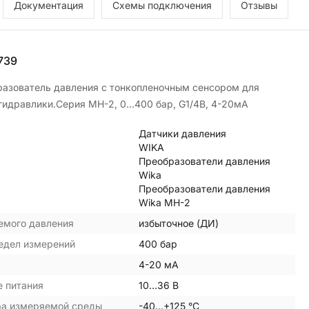
Документация
Схемы подключения
Отзывы
739
азователь давления с тонкопленочным сенсором для
гидравлики.Серия MH-2, 0…400 бар, G1/4B, 4-20мА
Датчики давления
WIKA
Преобразователи давления
Wika
Преобразователи давления
Wika MH-2
емого давления
избыточное (ДИ)
едел измерений
400 бар
4-20 мА
 питания
10…36 В
ра измеряемой среды
-40…+125 °С