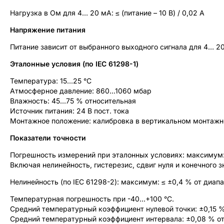
Нагрузка в Ом для
4… 20 мА:
≤ (питание – 10 В) / 0,02 A
Напряжение питания
Питание зависит от выбранного выходного сигнала для 4… 20 м
Эталонные условия (по IEC 61298-1)
Температура: 15...25 °C
Атмосферное давление: 860...1060 мбар
Влажность: 45...75 % относительная
Источник питания: 24 В пост. тока
Монтажное положение: калибровка в вертикальном монтажн
Показатели точности
Погрешность измерений при эталонных условиях: максимум: 
Включая нелинейность, гистерезис, сдвиг нуля и конечного з
Нелинейность (по IEC 61298-2):
максимум: ≤ ±0,4 % от диап
Температурная погрешность при -40...+100 °C.
Средний температурный коэффициент нулевой точки: ±0,15 %
Средний температурный коэффициент интервала: ±0,08 % от