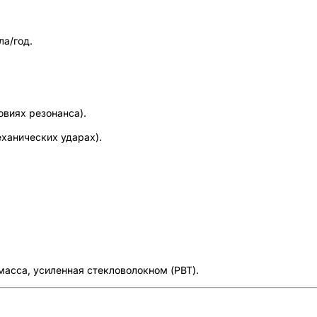
ла/год.
овиях резонанса).
еханических ударах).
масса, усиленная стекловолокном (PBT).