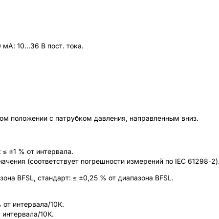
А: 10...36 В пост. тока.
ом положении с патрубком давления, направленным вниз.
≤ ±1 % от интервала.
начения (соответствует погрешности измерений по IEC 61298-2)
азона BFSL,
стандарт: ≤ ±0,25 % от диапазона BFSL.
 от интервала/10К.
 интервала/10К.