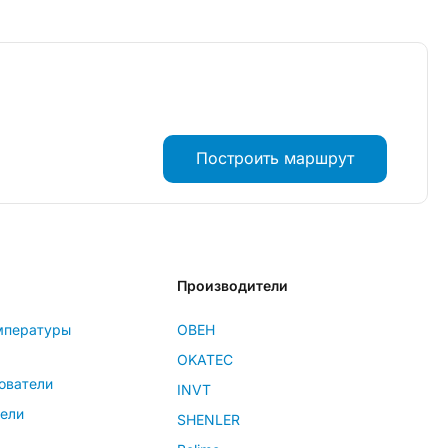
Построить маршрут
Производители
мпературы
ОВЕН
OKATEC
ователи
INVT
тели
SHENLER