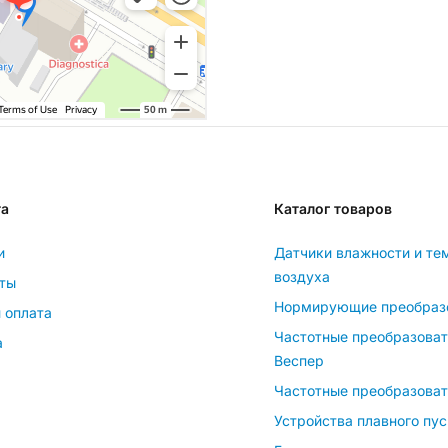
та
Каталог товаров
и
Датчики влажности и те
воздуха
ты
Нормирующие преобраз
 оплата
Частотные преобразова
а
Веспер
Частотные преобразоват
Устройства плавного пус