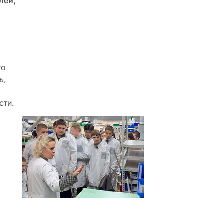
лей,
го
ь,
сти.