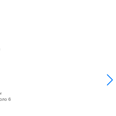
и
ы
оло 6
а