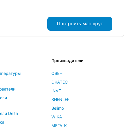
Построить маршрут
Производители
мпературы
ОВЕН
OKATEC
ователи
INVT
тели
SHENLER
Belimo
ели Delta
WIKA
ка
МЕГА-К