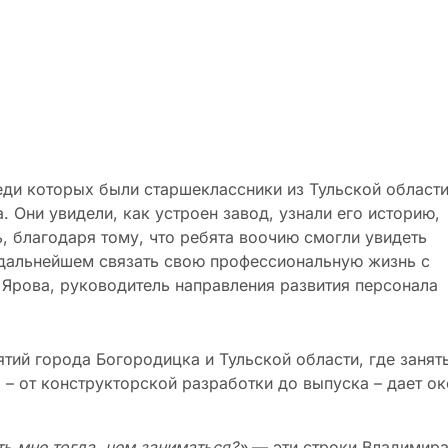
реди которых были старшеклассники из Тульской област
 Они увидели, как устроен завод, узнали его историю,
 благодаря тому, что ребята воочию смогли увидеть
 дальнейшем связать свою профессиональную жизнь с
Ярова, руководитель направления развития персонала
тий города Богородицка и Тульской области, где занят
 – от конструкторской разработки до выпуска – дает ок
ть мне тогда, чем заниматься?»
— эти строки Владимир