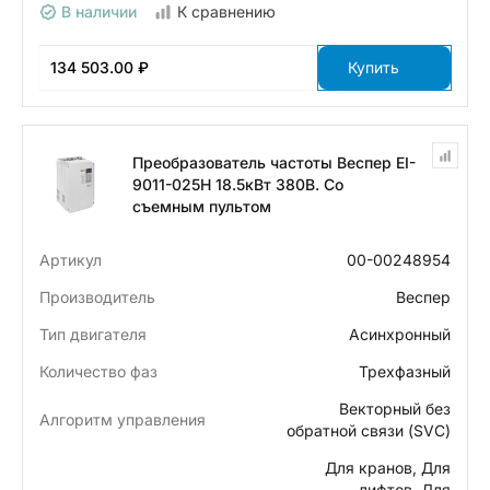
В наличии
К сравнению
134 503.00 ₽
Купить
Преобразователь частоты Веспер EI-
9011-025H 18.5кВт 380В. Со
съемным пультом
Артикул
00-00248954
Производитель
Веспер
Тип двигателя
Асинхронный
Количество фаз
Трехфазный
Векторный без
Алгоритм управления
обратной связи (SVC)
Для кранов, Для
лифтов, Для