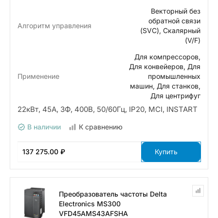
Векторный без
обратной связи
Алгоритм управления
(SVC), Скалярный
(V/F)
Для компрессоров,
Для конвейеров, Для
Применение
промышленных
машин, Для станков,
Для центрифуг
22кВт, 45А, 3Ф, 400В, 50/60Гц, IP20, MCI, INSTART
В наличии
К сравнению
137 275.00 ₽
Купить
Преобразователь частоты Delta
Electronics MS300
VFD45AMS43AFSHA