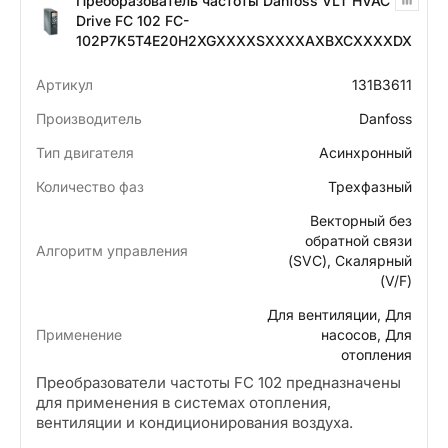
Преобразователь частоты Danfoss VLT HVAC
Drive FC 102 FC-
102P7K5T4E20H2XGXXXXSXXXXAXBXCXXXXDX
Артикул
131B3611
Производитель
Danfoss
Тип двигателя
Асинхронный
Количество фаз
Трехфазный
Векторный без
обратной связи
Алгоритм управления
(SVC), Скалярный
(V/F)
Для вентиляции, Для
Применение
насосов, Для
отопления
Преобразователи частоты FС 102 предназначены
для применения в системах отопления,
вентиляции и кондиционирования воздуха.