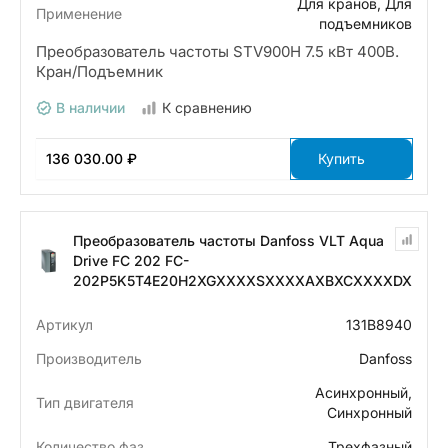
Для кранов, Для
Применение
подъемников
Преобразователь частоты STV900H 7.5 кВт 400В.
Кран/Подъемник
В наличии
К сравнению
136 030.00 ₽
Купить
Преобразователь частоты Danfoss VLT Aqua
Drive FC 202 FC-
202P5K5T4E20H2XGXXXXSXXXXAXBXCXXXXDX
Артикул
131B8940
Производитель
Danfoss
Асинхронный,
Тип двигателя
Синхронный
Количество фаз
Трехфазный