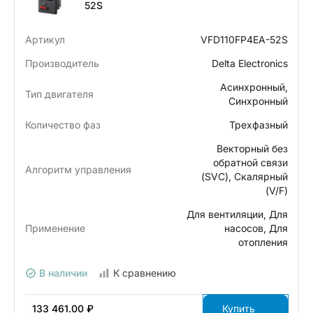
52S
Артикул
VFD110FP4EA-52S
Производитель
Delta Electronics
Асинхронный,
Тип двигателя
Синхронный
Количество фаз
Трехфазный
Векторный без
обратной связи
Алгоритм управления
(SVC), Скалярный
(V/F)
Для вентиляции, Для
Применение
насосов, Для
отопления
В наличии
К сравнению
133 461.00 ₽
Купить