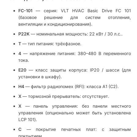
FC-101
— серия: VLT HVAC Basic Drive FC 101
(базовое решение для систем отопления,
вентиляции и кондиционирования).
P22K
— номинальная мощность: 22 кВт / 30 л.с..
T
— тип питания: трёхфазное.
4
— напряжение питания: 380–480 В переменного
тока.
E20
— класс защиты корпуса: IP20 / шасси (для
установки в шкафу).
H4
— фильтр радиопомех (RFI): класса A1 (C2).
X
— тормозной прерыватель: отсутствует.
X
— панель управления: без панели местного
управления (опционально может быть установлена
LCP 101).
C
— покрытие печатных плат: с защитным
покрытием.