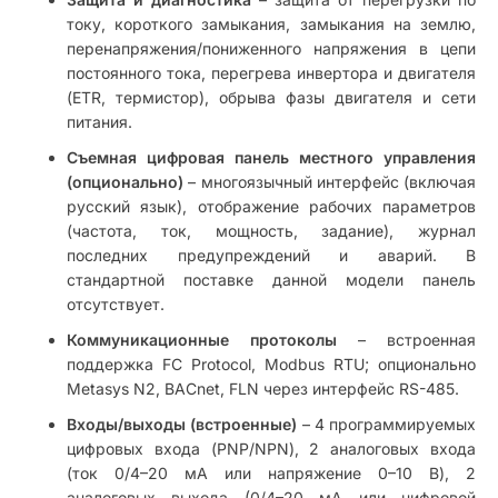
току, короткого замыкания, замыкания на землю,
перенапряжения/пониженного напряжения в цепи
постоянного тока, перегрева инвертора и двигателя
(ETR, термистор), обрыва фазы двигателя и сети
питания.
Съемная цифровая панель местного управления
(опционально)
– многоязычный интерфейс (включая
русский язык), отображение рабочих параметров
(частота, ток, мощность, задание), журнал
последних предупреждений и аварий. В
стандартной поставке данной модели панель
отсутствует.
Коммуникационные протоколы
– встроенная
поддержка FC Protocol, Modbus RTU; опционально
Metasys N2, BACnet, FLN через интерфейс RS-485.
Входы/выходы (встроенные)
– 4 программируемых
цифровых входа (PNP/NPN), 2 аналоговых входа
(ток 0/4–20 мА или напряжение 0–10 В), 2
аналоговых выхода (0/4–20 мА или цифровой