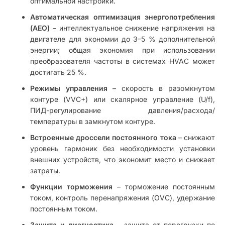
оптимальной настройки.
Автоматическая оптимизация энергопотребления
(AEO)
– интеллектуальное снижение напряжения на
двигателе для экономии до 3–5 % дополнительной
энергии; общая экономия при использовании
преобразователя частоты в системах HVAC может
достигать 25 %.
Режимы управления
– скорость в разомкнутом
контуре (VVC+) или скалярное управление (U/f),
ПИД-регулирование давления/расхода/
температуры в замкнутом контуре.
Встроенные дроссели постоянного тока
– снижают
уровень гармоник без необходимости установки
внешних устройств, что экономит место и снижает
затраты.
Функции торможения
– торможение постоянным
током, контроль перенапряжения (OVC), удержание
постоянным током.
Защита и диагностика
– защита от перегрузки по