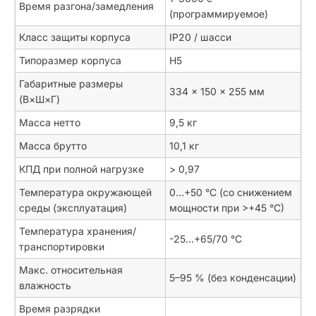
Время разгона/замедления
(программируемое)
Класс защиты корпуса
IP20 / шасси
Типоразмер корпуса
H5
Габаритные размеры
334 × 150 × 255 мм
(В×Ш×Г)
Масса нетто
9,5 кг
Масса брутто
10,1 кг
КПД при полной нагрузке
> 0,97
Температура окружающей
0…+50 °C (со снижением
среды (эксплуатация)
мощности при >+45 °C)
Температура хранения/
-25…+65/70 °C
транспортировки
Макс. относительная
5–95 % (без конденсации)
влажность
Время разрядки